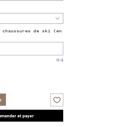
r
 chaussures de ski (en
0/4
r
mander et payer