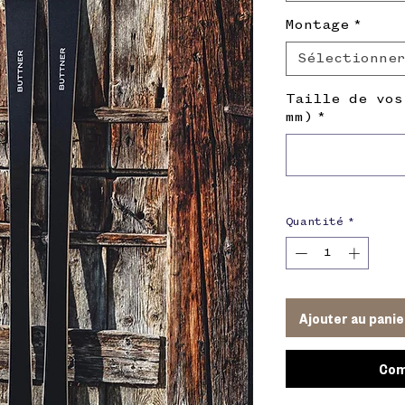
Montage
*
Sélectionne
Taille de vos
mm)
*
Quantité
*
Ajouter au panie
Com