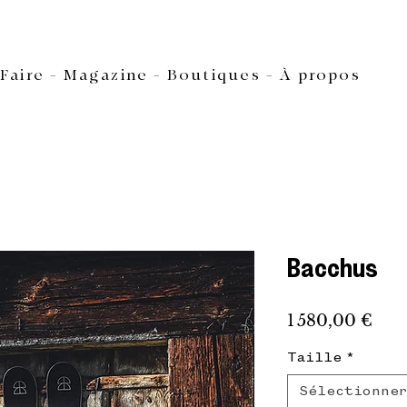
Faire
- M
agazine -
B
outiques
-
À propos
Bacchus
Prix
1 580,00 €
Taille
*
Sélectionne