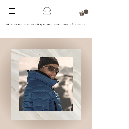
Skis
-
Savoir-Faire
- M
agazine -
B
outiques
-
À propos