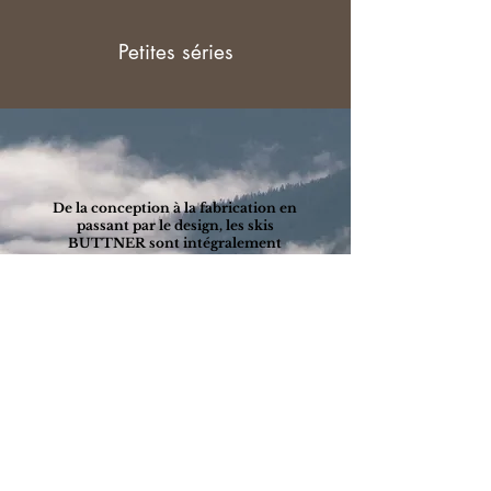
Petites séries
De la conception à la fabrication en
passant par le design, les skis
BUTTNER sont intégralement
fabriqués dans les Alpes. Une
approche locale qui vise à réunir le
meilleur des savoir-faire alpins dans
des skis résolument différents.
Savoir-faire alpin
ILS PARLENT DE NOUS